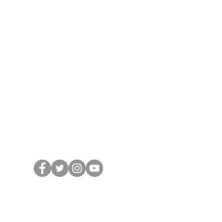
Suivez Jean sur les
réseaux sociaux
Soyez les premiers
informés
Notre Infolettre