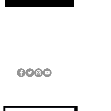
Suivez Jean sur les
réseaux sociaux
Soyez les premiers
informés
Notre Infolettre