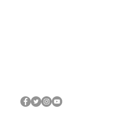
sur l’imaginaire du peuple haïtien, c’est-
à-dire, sa perception de lui-même et de
son prochain (son anthropologie), sa
représentation de Dieu (sa théologie) et
son rapport à l’espace, c’est-a-dire, son
milieu de vie (sa cosmogonie) bref, sa
Weltanschauung.
Suivez Jean sur les
réseaux sociaux
Soyez les premiers
informés
Notre Infolettre